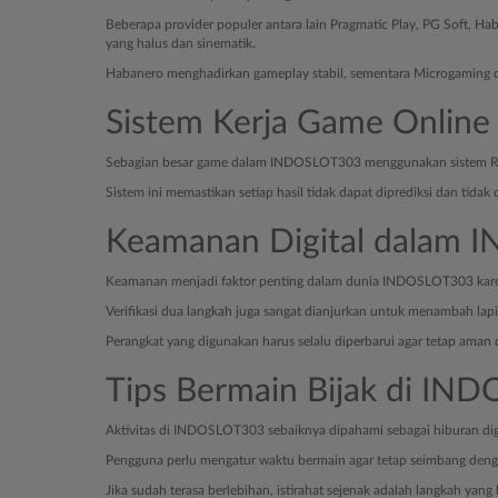
Beberapa provider populer antara lain Pragmatic Play, PG Soft, H
yang halus dan sinematik.
Habanero menghadirkan gameplay stabil, sementara Microgaming da
Sistem Kerja Game Onli
Sebagian besar game dalam INDOSLOT303 menggunakan sistem RNG
Sistem ini memastikan setiap hasil tidak dapat diprediksi dan tida
Keamanan Digital dalam
Keamanan menjadi faktor penting dalam dunia INDOSLOT303 karena
Verifikasi dua langkah juga sangat dianjurkan untuk menambah lapi
Perangkat yang digunakan harus selalu diperbarui agar tetap aman d
Tips Bermain Bijak di IN
Aktivitas di INDOSLOT303 sebaiknya dipahami sebagai hiburan digit
Pengguna perlu mengatur waktu bermain agar tetap seimbang dengan 
Jika sudah terasa berlebihan, istirahat sejenak adalah langkah yan