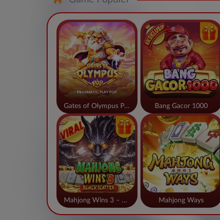
Gates of Olympus POP
Bang Gacor 1000
Mahjong Wins 3 – Black Scatter
Mahjong Ways