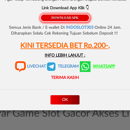
Link Download App Klik 👇
DOWNLOAD APK
Semua Jenis Bank / E-wallet Di
INDOSLOT303
Online 24 Jam.
Diharapkan Selalu Cek Rekening Tujuan Sebelum Deposit !!!
KINI TERSEDIA BET Rp.200-,
INFO LEBIH LANJUT :
LIVECHAT
TELEGRAM
WHATSAPP
TERIMA KASIH
es Link Slot88 Alternatif Tercepat Dan Mudah
OK
 Game Slot Gacor Akses Link