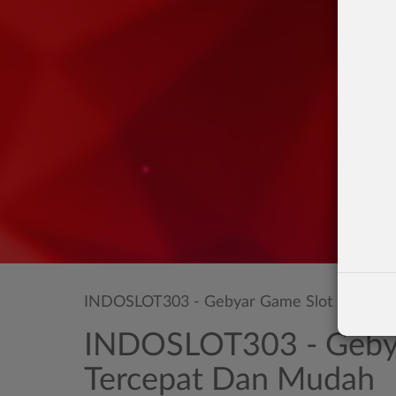
INDOSLOT303 - Gebyar Game Slot Gacor Aks
INDOSLOT303 - Gebyar
Tercepat Dan Mudah