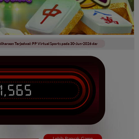
jadwal: PP Virtual Sports pada 30-Jun-2026 dari 15.00.00 sampai 30-Sep-2026 15.00
6,353
Lebih Banyak Game