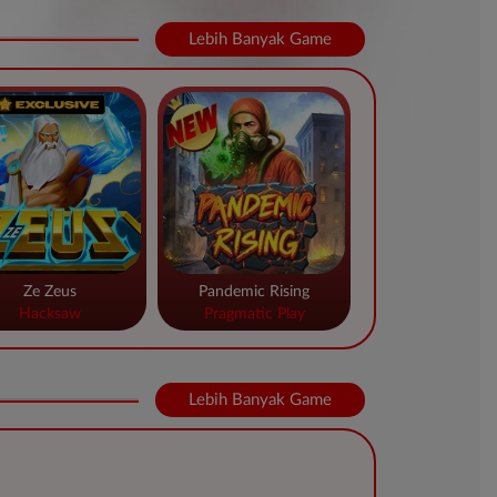
Lebih Banyak Game
Ze Zeus
Pandemic Rising
Hacksaw
Pragmatic Play
Lebih Banyak Game