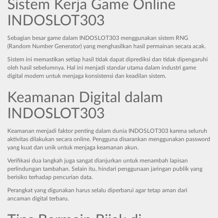
Sistem Kerja Game Online
INDOSLOT303
Sebagian besar game dalam INDOSLOT303 menggunakan sistem RNG
(Random Number Generator) yang menghasilkan hasil permainan secara acak.
Sistem ini memastikan setiap hasil tidak dapat diprediksi dan tidak dipengaruhi
oleh hasil sebelumnya. Hal ini menjadi standar utama dalam industri game
digital modern untuk menjaga konsistensi dan keadilan sistem.
Keamanan Digital dalam
INDOSLOT303
Keamanan menjadi faktor penting dalam dunia INDOSLOT303 karena seluruh
aktivitas dilakukan secara online. Pengguna disarankan menggunakan password
yang kuat dan unik untuk menjaga keamanan akun.
Verifikasi dua langkah juga sangat dianjurkan untuk menambah lapisan
perlindungan tambahan. Selain itu, hindari penggunaan jaringan publik yang
berisiko terhadap pencurian data.
Perangkat yang digunakan harus selalu diperbarui agar tetap aman dari
ancaman digital terbaru.