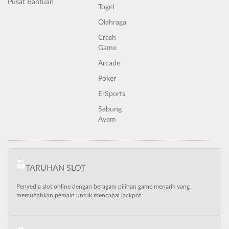
Pusat Bantuan
Togel
Olahraga
Crash
Game
Arcade
Poker
E-Sports
Sabung
Ayam
TARUHAN SLOT
Penyedia slot online dengan beragam pilihan game menarik yang
memudahkan pemain untuk mencapai jackpot