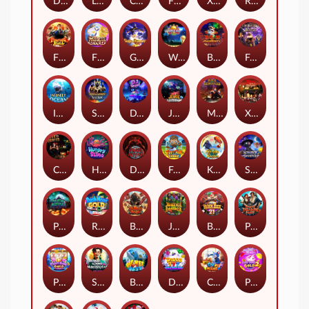
Disco 777
LABUBU: Fall In Wild
Cai Shen Fortune
Firefly Hunter
Xiang Qi Ways 2
Ramakien Blessing
Fighting Bull
Fish Prawn Crab Bonanza
Genie Mystery
World Cup Final
Boom of Prosperity
Fantastic Beast
Infinity Ocean
Scale of Heaven: Anubis
DJ Fever
Jewel Mastermind
Mace of Hercules
Xmas Gift Delight
Cookie Hunter
Hungry Slime
Dark Ritual
Football Fever
Kingyo Riches
Starry Adventure
Phantom Multiplier
Rush Hour Gold
Buffalo Rush
Jumanji Bonanza
BlackJack21
Pirate Treasure Hunt
Piggy Bank Gold
Squid Game 2: Mukunghwa
Big Net Bass
Disco 777 Hold and Win
Cat & Mouse
Piggy Bank Gold 2