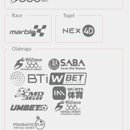
Race
Togel
Olahraga