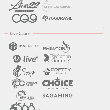
Live Casino