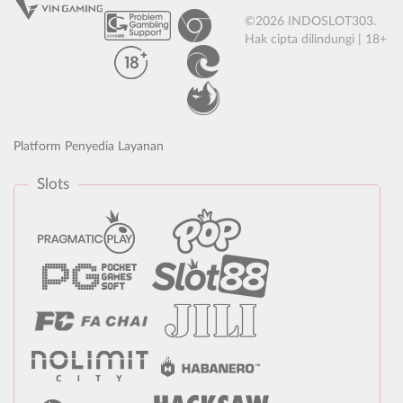
©2026 INDOSLOT303.
Hak cipta dilindungi | 18+
Platform Penyedia Layanan
Slots