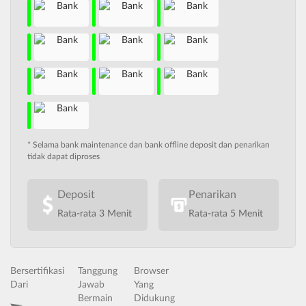
* Selama bank maintenance dan bank offline deposit dan penarikan
tidak dapat diproses
Deposit
Penarikan
Rata-rata 3 Menit
Rata-rata 5 Menit
Bersertifikasi
Tanggung
Browser
Dari
Jawab
Yang
Bermain
Didukung