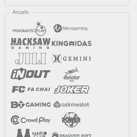
Arcade