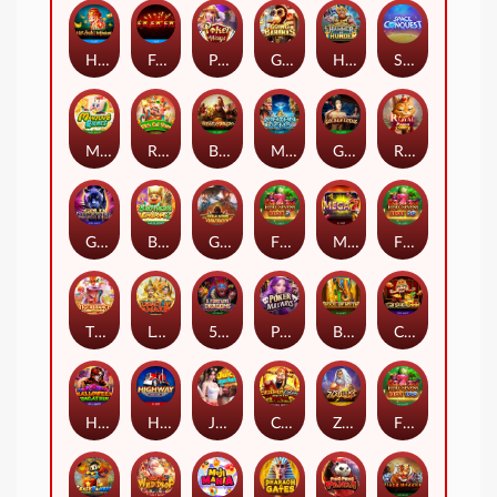
Ho Yeah Monkey
FaFaFa
Poker Ways
Going Bananas Inc
Hammer of Thunder
Space Conquest
Mahjong Riches
Rich Caishen
Brothers kingdom
Mayan Gems
Golden Lotus SE
Royal Paws Maxways
Gold Panther
Brothers Kingdom 2
Gold Rush Cowboys
Fiery Sevens Hot 5
Mega 7
Fiery Sevens Hot 50
Tiger Dance
Legacy of Ramakien
5 Fortune Dragons
Poker Maxways
Book of Myth
Cai Shen 888
Halloween Vacation
Highway Fortune
Juicy Market
Caishen Deluxe Maxways
ZEUS
Fiery Sevens Hot 100