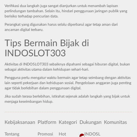
Verifikasi dua langkah juga sangat dianjurkan untuk menambah lapisan
perlindungan tambahan. Selain itu, hindari penggunaan jaringan publik yang
berisiko terhadap pencurian data.
Perangkat yang digunakan harus selalu diperbarui agar tetap aman dari
ancaman digital terbaru.
Tips Bermain Bijak di
INDOSLOT303
Aktivitas di INDOSLOT303 sebaiknya dipahami sebagai hiburan digital, bukan
sebagai aktivitas utama dalam kehidupan sehari-hari.
Pengguna perlu mengatur waktu bermain agar tetap seimbang dengan aktivitas
lain seperti pekerjaan dan kehidupan sosial. Pengelolaan anggaran juga penting
agar tidak berlebihan dalam penggunaan digital.
Jika sudah terasa berlebihan, istirahat sejenak adalah langkah yang bijak untuk
menjaga keseimbangan hidup.
Kebijaksanaan
Platform
Kategori
Dukungan
Komunitas
Tentang
Promosi
Hot
INDOSL