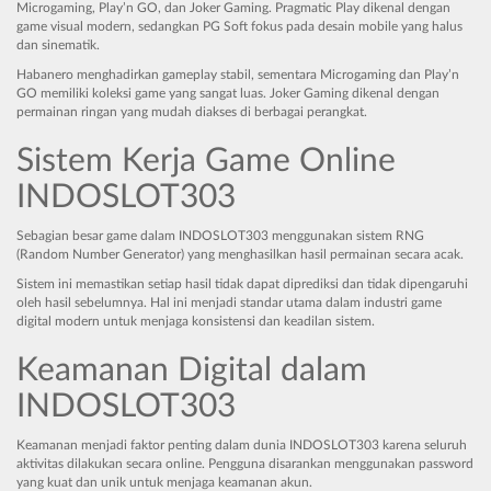
Microgaming, Play’n GO, dan Joker Gaming. Pragmatic Play dikenal dengan
game visual modern, sedangkan PG Soft fokus pada desain mobile yang halus
dan sinematik.
Habanero menghadirkan gameplay stabil, sementara Microgaming dan Play’n
GO memiliki koleksi game yang sangat luas. Joker Gaming dikenal dengan
permainan ringan yang mudah diakses di berbagai perangkat.
Sistem Kerja Game Online
INDOSLOT303
Sebagian besar game dalam INDOSLOT303 menggunakan sistem RNG
(Random Number Generator) yang menghasilkan hasil permainan secara acak.
Sistem ini memastikan setiap hasil tidak dapat diprediksi dan tidak dipengaruhi
oleh hasil sebelumnya. Hal ini menjadi standar utama dalam industri game
digital modern untuk menjaga konsistensi dan keadilan sistem.
Keamanan Digital dalam
INDOSLOT303
Keamanan menjadi faktor penting dalam dunia INDOSLOT303 karena seluruh
aktivitas dilakukan secara online. Pengguna disarankan menggunakan password
yang kuat dan unik untuk menjaga keamanan akun.