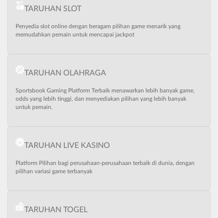
TARUHAN SLOT
Penyedia slot online dengan beragam pilihan game menarik yang
memudahkan pemain untuk mencapai jackpot
TARUHAN OLAHRAGA
Sportsbook Gaming Platform Terbaik menawarkan lebih banyak game,
odds yang lebih tinggi, dan menyediakan pilihan yang lebih banyak
untuk pemain.
TARUHAN LIVE KASINO
Platform Pilihan bagi perusahaan-perusahaan terbaik di dunia, dengan
pilihan variasi game terbanyak
TARUHAN TOGEL