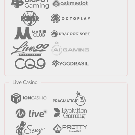
Live Casino